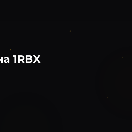
на
1RBX