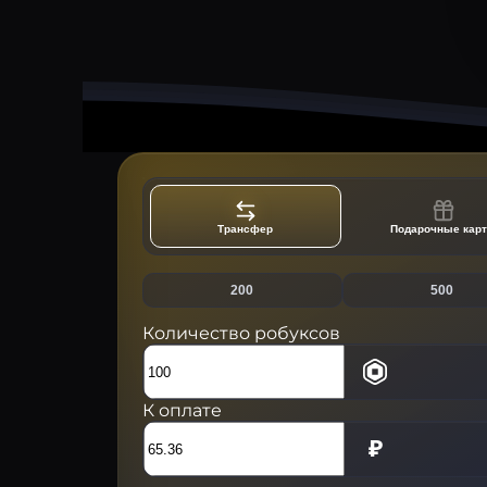
Трансфер
Подарочные кар
200
500
Количество робуксов
К оплате
₽