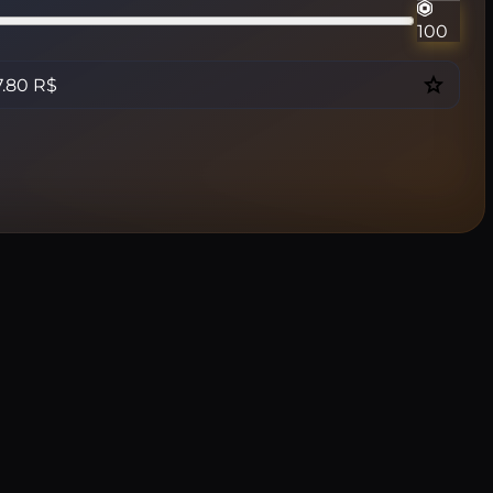
100
7.80
R$