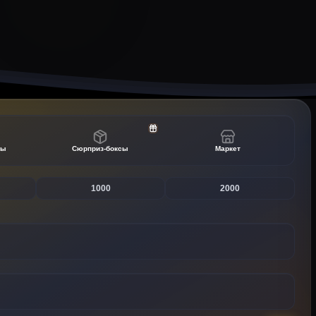
ты
Сюрприз-боксы
Маркет
1000
2000