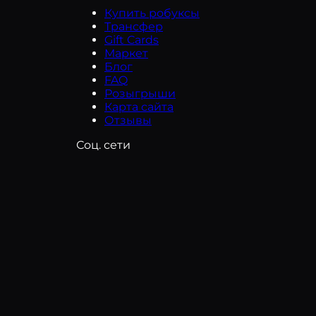
Купить робуксы
🔨Plane Crazy🔨
Трансфер
Gift Cards
Маркет
Combat Warriors
Блог
FAQ
Anime Vanguards
Розыгрыши
Карта сайта
LifeTogether 🏠 RP
Отзывы
Sol's RNG
Соц. сети
Volleyball Legends
Anime Last Stand
Build a Zoo
Anime Eternal
Maple Hospital
Bubble Gum Simulator INFINITY