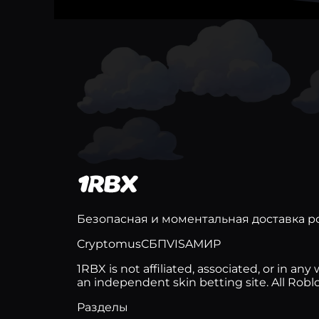
BedWars
Blue Lock: Rivals
✨ Pet Simulator 99!
Brainrot Evolution
King Legacy
Welcome to Bloxburg
Build A Boat For Treasure
Безопасная и моментальная доставка ро
Blade Ball
Cryptomus
СБП
VISA
МИР
☠️ Jailbreak
1RBX is not affiliated, associated, or in 
an independent skin betting site. All Rob
Something evil will happen
Разделы
🚩Expedition Antarctica