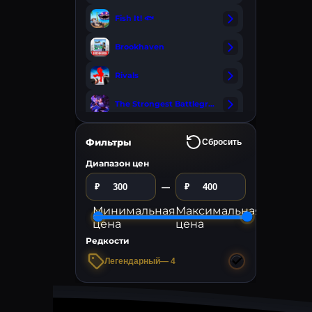
3x Ga
Fish It! 🐟
800
₽
Brookhaven
400
₽
Rivals
Ga
The Strongest Battlegrounds
Murder Mystery 2
Фильтры
Сбросить
Forsaken
Диапазон цен
₽
₽
—
Ink Game
Минимальная
Максимальная
Gamepa
Fisch 🐟
цена
цена
3x Ga
Редкости
Dress To Impress
800
₽
Легендарный
—
4
400
₽
Jujutsu Shenanigans
Heroes Battlegrounds