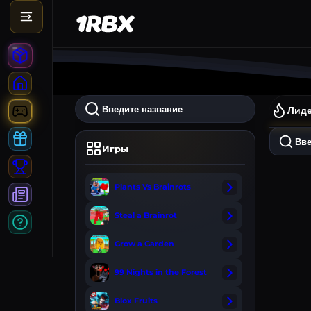
Лид
Игры
Ли
Plants Vs Brainrots
Steal a Brainrot
Grow a Garden
99 Nights in the Forest
Blox Fruits
Gamepa