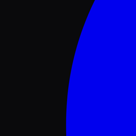
SpongeBob Tower Defense
Midnight Chasers: Highway Racing
Lootify
Build a Tower
Taxi Boss 🚖
Twilight Daycare!✨RP
Anime Crusaders
Gym Star Simulator
Control Europe
Neighbors
How To Train Your Dragon