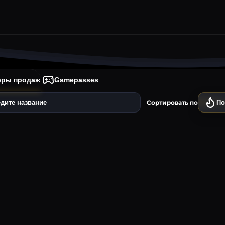
еры продаж
Gamepasses
Сортировать по
По
деры продаж
4
Легендарный
Легендарный
Легендарный
ss
Gamepass
Gamepass