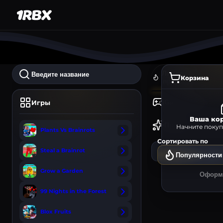
Лидеры
Корзина
продаж
Gamepasses
Игры
Ваша кор
Прочее
Начните покуп
Plants Vs Brainrots
Сортировать по
Steal a Brainrot
Итоговая сумм
Популярности
Grow a Garden
Оформи
Лидеры пр
99 Nights in the Forest
Легендарный
Необычный
Редкий
Необычный
Blox Fruits