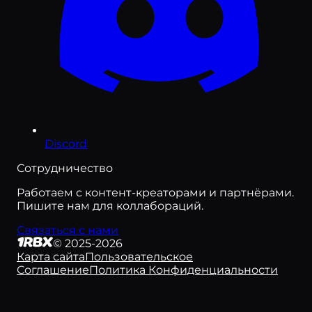
Midnight Chasers: Highway Racing
Lootify
Build a Tower
Taxi Boss 🚖
Twilight Daycare!✨RP
Discord
Сотрудничество
Anime Crusaders
Работаем с контент-креаторами и партнёрами.
Gym Star Simulator
Пишите нам для коллабораций.
Control Europe
Связаться с нами
©
2025-2026
Neighbors
Карта сайта
Пользовательское
Соглашение
Политика Конфиденциальности
How To Train Your Dragon
ABA