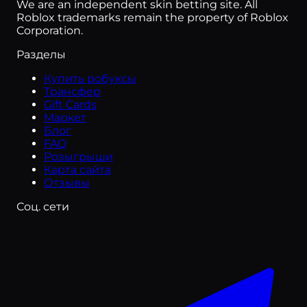
We are an independent skin betting site. All
Roblox trademarks remain the property of Roblox
Weak Legacy 2
Corporation.
Tank Game!
Разделы
Купить робуксы
Arise Crossover
Трансфер
Gift Cards
Spin a Brainrot
Маркет
Блог
Anime Fight
FAQ
Розыгрыши
Rebirth Champions: Ultimate
Карта сайта
Отзывы
99 Nights in the Wild West
Соц. сети
Hunty Zombie
Driving Empire🏎️ Car Racing
War Tycoon
Squid Game X